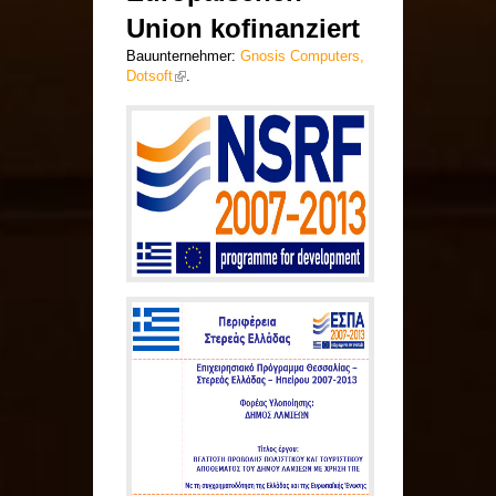
Union kofinanziert
Bauunternehmer:
Gnosis Computers,
Dotsoft
(Link ist extern)
.