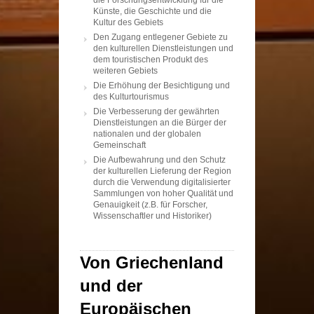
die Forschungsentwicklung für die
Künste, die Geschichte und die
Kultur des Gebiets
Den Zugang entlegener Gebiete zu
den kulturellen Dienstleistungen und
dem touristischen Produkt des
weiteren Gebiets
Die Erhöhung der Besichtigung und
des Kulturtourismus
Die Verbesserung der gewährten
Dienstleistungen an die Bürger der
nationalen und der globalen
Gemeinschaft
Die Aufbewahrung und den Schutz
der kulturellen Lieferung der Region
durch die Verwendung digitalisierter
Sammlungen von hoher Qualität und
Genauigkeit (z.B. für Forscher,
Wissenschaftler und Historiker)
Von Griechenland
und der
Europäischen