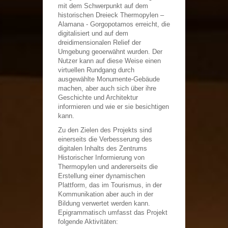
Region von Zentralgriechenland in Betrieb.
mit dem Schwerpunkt auf dem
historischen Dreieck Thermopylen –
Alamana - Gorgopotamos erreicht, die
Die Burg von Lamia
digitalisiert und auf dem
Die oben auf einem felsigen Hügel Burg von Lamia
dominiert und beaufsichtigt das Tal vom Fluss
dreidimensionalen Relief der
Sperchios bis zum Bucht von Maliakos und die
Passage, die durch das Berg...
Umgebung geoerwähnt wurden. Der
Nutzer kann auf diese Weise einen
Byzantinisches Museum
virtuellen Rundgang durch
Es wird im Gebäude der so genannten "Kapodistrian
ausgewählte Monumente-Gebäude
Kasernen" bedacht, das im Jahre 1836 für die
Bedürfnisse der griechischen Armee errichtet wurde.
machen, aber auch sich über ihre
Das Gebäude, das in...
Geschichte und Architektur
informieren und wie er sie besichtigen
Das Ehrengrabmal von Athanasios Diakos
Dieses Ehrengrabmal wurde zur Erinnerung an die
kann.
tragische Opferung von Athanasios Diakos errichtet,
eine der erschüttersten Gestalten des nationalen
Zu den Zielen des Projekts sind
Befreiungskampf der...
einerseits die Verbesserung des
digitalen Inhalts des Zentrums
Muttergotteskirche die Adelige
Unter der Burg von Lamia ist die Muttergotteskirche
Historischer Informierung von
die Adelige im 18. Jahrhundert gebaut worden. Es ist
Thermopylen und andererseits die
das zweite nach der Burg in archäologischer
Bedeutung Monument....
Erstellung einer dynamischen
Plattform, das im Tourismus, in der
Häuptlingenmonument in Kobotades
Kommunikation aber auch in der
An den Platanen des Platzes fand das Treffen der
Häuptlingen Diakos, Panourgias und Dyovouniotis
Bildung verwertet werden kann.
statt, um die Truppen von Omer Vryonis und Kiosses
Epigrammatisch umfasst das Projekt
Mehmet, die auf den...
folgende Aktivitäten: