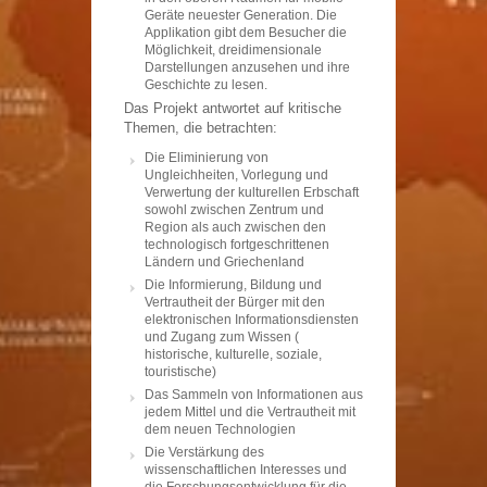
Geräte neuester Generation. Die
Applikation gibt dem Besucher die
Möglichkeit, dreidimensionale
Darstellungen anzusehen und ihre
Geschichte zu lesen.
Das Projekt antwortet auf kritische
Themen, die betrachten:
Die Eliminierung von
Ungleichheiten, Vorlegung und
Verwertung der kulturellen Erbschaft
sowohl zwischen Zentrum und
Region als auch zwischen den
technologisch fortgeschrittenen
Ländern und Griechenland
Die Informierung, Bildung und
Vertrautheit der Bürger mit den
elektronischen Informationsdiensten
und Zugang zum Wissen (
historische, kulturelle, soziale,
touristische)
Das Sammeln von Informationen aus
jedem Mittel und die Vertrautheit mit
dem neuen Technologien
Die Verstärkung des
wissenschaftlichen Interesses und